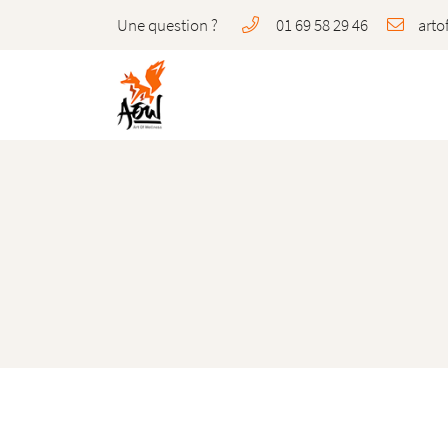
Une question ?
01 69 58 29 46
37, Bis Grande Rue
91150 Morigny-Champigny
01 69 58 29 46
Adresse email de réception
